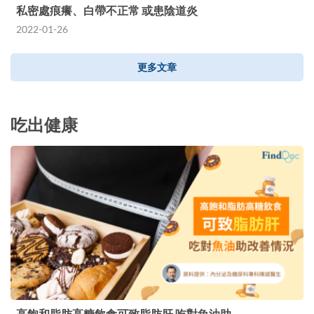
私密處痕癢、白帶不正常 或患陰道炎
2022-01-26
更多文章
吃出健康
高飽和脂肪高糖飲食可致脂肪肝 吃對魚油助…