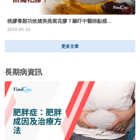
桃膠養顏功效媲美燕窩花膠？聽吓中醫師點樣…
2019-05-31
更多文章
長期病資訊