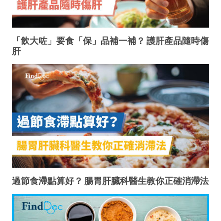
「飲大咗」要食「保」品補一補？ 護肝產品隨時傷
肝
過節食滯點算好？ 腸胃肝臟科醫生教你正確消滯法