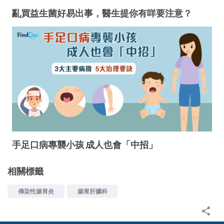
亂買益生菌好易出事，醫生提你有咩要注意？
手足口病專襲小孩 成人也會「中招」
相關標籤
傳染性腸胃炎
腸胃肝臟科