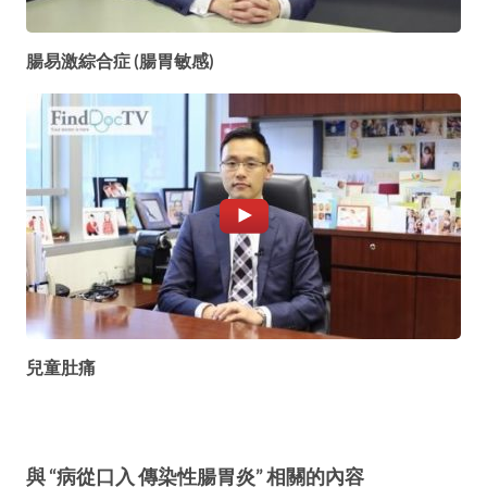
腸易激綜合症 (腸胃敏感)
兒童肚痛
與 “病從口入 傳染性腸胃炎” 相關的內容