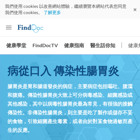
我們使用 cookies 以改善網站體驗，繼續瀏覽本網站代表您同意
我們使用 cookies。
了解更多
健康學堂
FindDocTV
健康指南
醫生話你知
健康
病從口入 傳染性腸胃炎
腸胃炎是胃和腸道發炎的病症，主要病症包括嘔吐、腹瀉
和腹痛。傳染性腸胃炎大致上可分病毒感染、細菌感染或
其他感染，其中以病毒性腸胃炎最為常見，有很強的接觸
傳染性。非傳染性腸胃炎，則主要是吃了製作或儲存不妥
的食物，引致細菌產生毒素，或者由於對某食物過敏而產
生的反應。