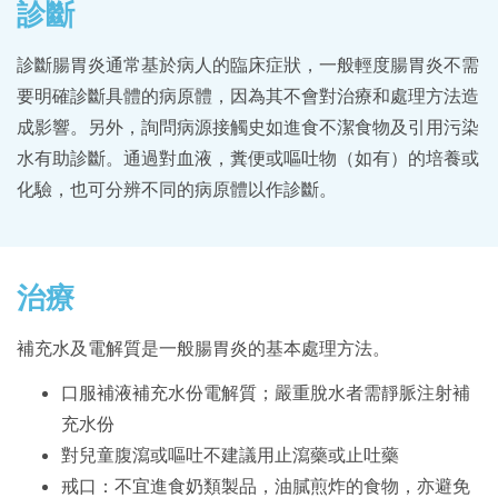
診斷
診斷腸胃炎通常基於病人的臨床症狀，一般輕度腸胃炎不需
要明確診斷具體的病原體，因為其不會對治療和處理方法造
成影響。另外，詢問病源接觸史如進食不潔食物及引用污染
水有助診斷。通過對血液，糞便或嘔吐物（如有）的培養或
化驗，也可分辨不同的病原體以作診斷。
治療
補充水及電解質是一般腸胃炎的基本處理方法。
口服補液補充水份電解質；嚴重脫水者需靜脈注射補
充水份
對兒童腹瀉或嘔吐不建議用止瀉藥或止吐藥
戒口：不宜進食奶類製品，油膩煎炸的食物，亦避免