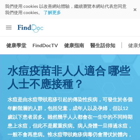
我們使用 cookies 以改善網站體驗，繼續瀏覽本網站代表您同意
我們使用 cookies。
了解更多
健康學堂
FindDocTV
健康指南
醫生話你知
健康
水痘疫苗非人人適合 哪些
人士不應接種？
水痘是由水痘帶狀庖疹引起的傳染性疾病，可發生於各個
年齡階層的人群，包括兒童，成年人以及孕婦，但以12
歲以下患者居多。雖然幾乎人人都會在一生中的不同時期
患上水痘，但此不是嚴重疾病。病人身體一旦得過水痘，
一般不會再患病。惟水痘帶狀皰疹病毒仍會潛伏於體內，