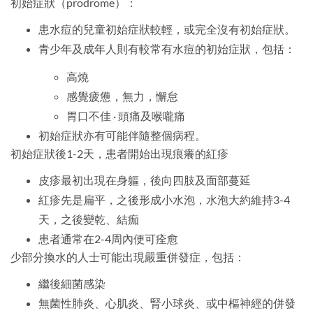
初始症狀（prodrome）：
患水痘的兒童初始症狀較輕，或完全沒有初始症狀。
青少年及成年人則有較常有水痘的初始症狀，包括：
高燒
感覺疲憊，無力，懈怠
胃口不佳 · 頭痛及喉嚨痛
初始症狀亦有可能伴隨整個病程。
初始症狀後1-2天，患者開始出現痕癢的紅疹
皮疹最初出現在身軀，後向四肢及面部蔓延
紅疹先是扁平，之後形成小水泡，水泡大約維持3-4
天，之後變乾、結痂
患者通常在2-4周內便可痊愈
少部分換水的人士可能出現嚴重併發症，包括：
繼後細菌感染
無菌性肺炎、心肌炎、腎小球炎、或中樞神經的併發