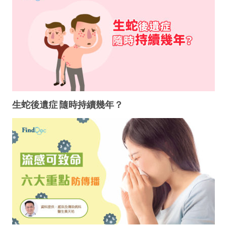
生蛇後遺症 隨時持續幾年？