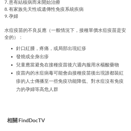
7. 患有結核病而未開始治療
8. 有家族先天性或遺傳性免疫系統疾病
9. 孕婦
水痘疫苗的不良反應（一般情況下，接種單價水痘疫苗是安
全的）：
針口紅腫，疼痛，或局部出現紅疹
發燒或全身出疹
兒童應當避免在接種疫苗後六週內服用水楊酸藥物
疫苗內的水痘病毒可能會由接種疫苗後出現誰都裝紅
疹的人士傳播至一些免疫功能降低、對水痘沒有免疫
力的孕婦等高危人群
相關 FindDocTV