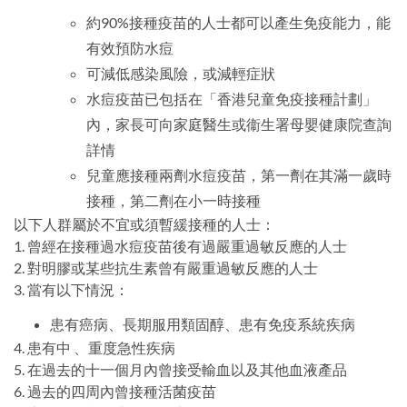
約90%接種疫苗的人士都可以產生免疫能力，能
有效預防水痘
可減低感染風險，或減輕症狀
水痘疫苗已包括在「香港兒童免疫接種計劃」
內，家長可向家庭醫生或衞生署母嬰健康院查詢
詳情
兒童應接種兩劑水痘疫苗，第一劑在其滿一歲時
接種，第二劑在小一時接種
以下人群屬於不宜或須暫緩接種的人士：
1. 曾經在接種過水痘疫苗後有過嚴重過敏反應的人士
2. 對明膠或某些抗生素曾有嚴重過敏反應的人士
3. 當有以下情況：
​患有癌病、長期服用類固醇、患有免疫系統疾病
​4. 患有中 、重度急性疾病
5. 在過去的十一個月內曾接受輸血以及其他血液產品
6. 過去的四周內曾接種活菌疫苗