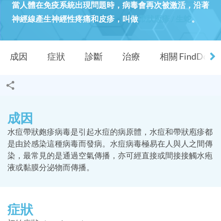
當人體在免疫系統出現問題時，病毒會再次被激活，沿著
神經線產生神經性疼痛和皮疹，叫做
帶狀庖疹 / 生蛇
。
成因
症狀
診斷
治療
相關 FindDocT
成因
水痘帶狀皰疹病毒是引起水痘的病原體，水痘和帶狀庖疹都
是由於感染這種病毒而發病。水痘病毒極易在人與人之間傳
染，最常見的是通過空氣傳播，亦可經直接或間接接觸水疱
液或黏膜分泌物而傳播。
症狀