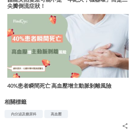
尖瓣倒流症狀！
40%患者瞬間死亡 高血壓增主動脈剝離風險
相關標籤
內分泌及糖尿科
高血壓