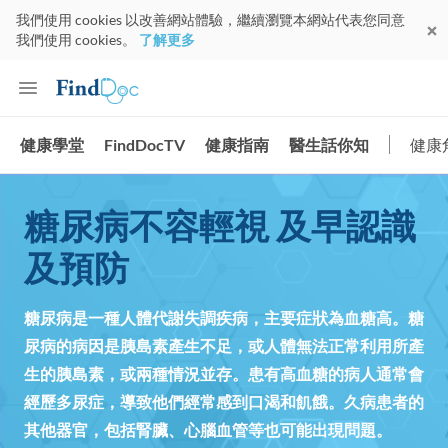
我們使用 cookies 以改善網站體驗，繼續瀏覽本網站代表您同意
我們使用 cookies。
了解更多
健康學堂
FindDocTV
健康指南
醫生話你知
健康
糖尿病不容輕視 及早認識
及預防
糖尿病是一種人體代謝失調疾病，主要症狀為血糖高。糖
尿病的病因是胰島素產生不足，或人體無法正常利用所產
生的胰島素，或兩種情況並存。患有高血糖的病人通常會
經歷多尿症，導致他們經常感到口渴和飢餓。久病患者的
其他器官，包括腎臟、心腦血管等也可能出現問題。