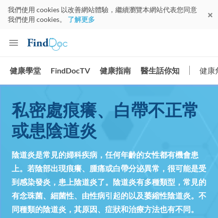
我們使用 cookies 以改善網站體驗，繼續瀏覽本網站代表您同意
我們使用 cookies。
了解更多
健康學堂
FindDocTV
健康指南
醫生話你知
健康
私密處痕癢、白帶不正常
或患陰道炎
陰道炎是常見的婦科疾病，任何年齡的女性都有機會患
上。若陰部出現痕癢、腫痛或白帶分泌異常，很可能是受
到感染發炎，患上陰道炎了。陰道炎有多種類型，常見的
有念珠菌、細菌性、由性病引起的以及萎縮性陰道炎。不
同種類的陰道炎，其原因、症狀和治療方法也有不同。