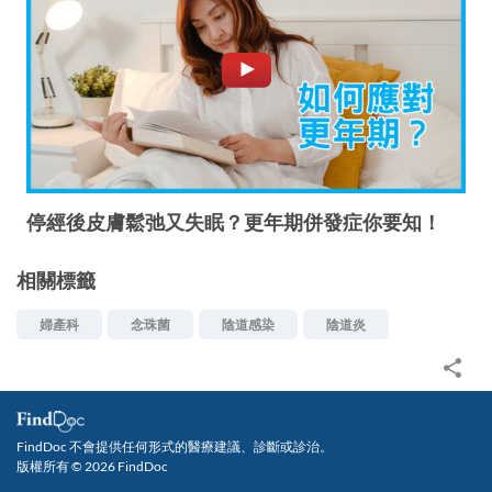
停經後皮膚鬆弛又失眠？更年期併發症你要知！
相關標籤
婦產科
念珠菌
陰道感染
陰道炎
FindDoc 不會提供任何形式的醫療建議、診斷或診治。
版權所有 © 2026 FindDoc