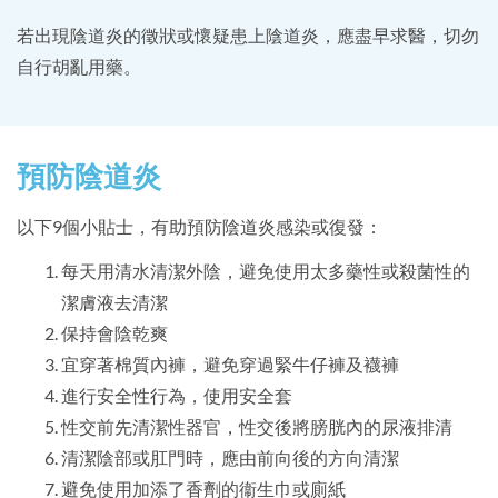
若出現陰道炎的徵狀或懷疑患上陰道炎，應盡早求醫，切勿
自行胡亂用藥。
預防陰道炎
以下9個小貼士，有助預防陰道炎感染或復發：
每天用清水清潔外陰，避免使用太多藥性或殺菌性的
潔膚液去清潔
保持會陰乾爽
宜穿著棉質內褲，避免穿過緊牛仔褲及襪褲
進行安全性行為，使用安全套
性交前先清潔性器官，性交後將膀胱內的尿液排清
清潔陰部或肛門時，應由前向後的方向清潔
避免使用加添了香劑的衞生巾或廁紙