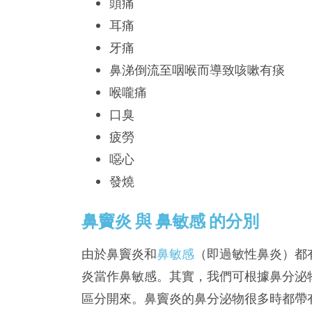
頭痛
耳痛
牙痛
鼻涕倒流至咽喉而導致咳嗽有痰
喉嚨痛
口臭
疲勞
噁心
發燒
鼻竇炎 與 鼻敏感 的分別
由於鼻竇炎和
鼻敏感
（即過敏性鼻炎）都
炎當作鼻敏感。其實，我們可根據鼻分泌
區分開來。鼻竇炎的鼻分泌物很多時都帶