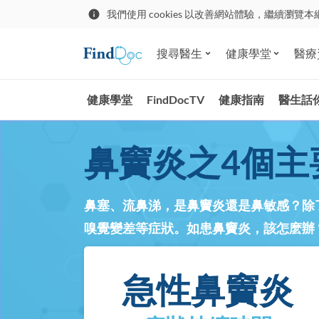
我們使用 cookies 以改善網站體驗，繼續瀏覽本
搜尋醫生
健康學堂
醫療
健康學堂
FindDocTV
健康指南
醫生話
鼻竇炎之4個主
鼻塞、流鼻涕，是鼻竇炎還是鼻敏感？除
嗅覺變差等症狀。如患鼻竇炎，該怎麽辦
急性鼻竇炎