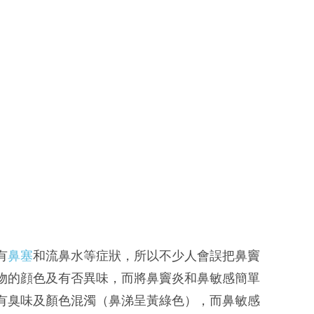
有
鼻塞
和流鼻水等症狀，所以不少人會誤把鼻竇
物的顔色及有否異味，而將鼻竇炎和鼻敏感簡單
有臭味及顏色混濁（鼻涕呈黃綠色），而鼻敏感