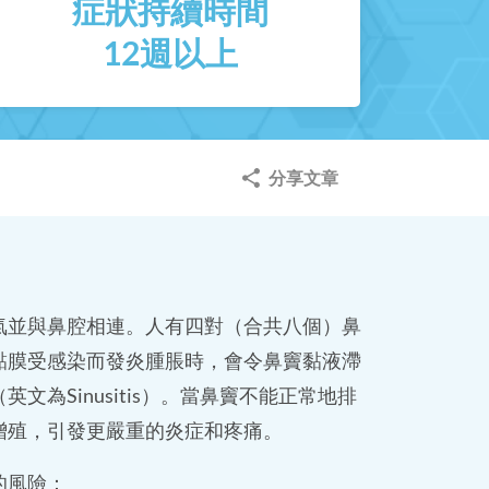
症狀持續時間
12週以上
分享文章
氣並與鼻腔相連。人有四對（合共八個）鼻
黏膜受感染而發炎腫脹時，會令鼻竇黏液滯
為Sinusitis）。當鼻竇不能正常地排
增殖，引發更嚴重的炎症和疼痛。
的風險：