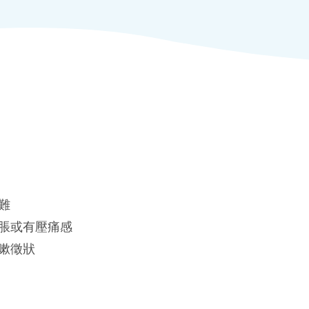
難
脹或有壓痛感
嗽徵狀