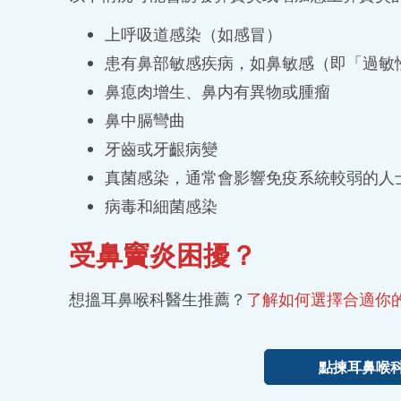
上呼吸道感染（如感冒）
患有鼻部敏感疾病，如鼻敏感（即「過敏
鼻瘜肉增生、鼻内有異物或腫瘤
鼻中膈彎曲
牙齒或牙齦病變
真菌感染，通常會影響免疫系統較弱的人
病毒和細菌感染
受鼻竇炎困擾？
想搵
耳鼻喉科醫生推薦
？
了解如何選擇合適你
點揀耳鼻喉