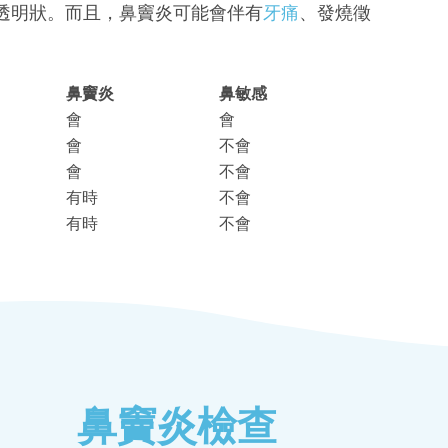
透明狀。而且，鼻竇炎可能會伴有
牙痛
、發燒徵
鼻竇炎
鼻敏感
會
會
會
不會
會
不會
有時
不會
有時
不會
鼻竇炎檢查