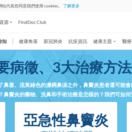
網站代表您同意我們使用 cookies。
了解更多
資源
FindDoc Club
你知
健康角落
新冠肺炎
抗疫資訊
健康主題
醫療
要病徵、3大治療方法
了鼻塞、流黃綠色的濃稠鼻涕之外，鼻竇炎患者還可能會
？鼻竇炎的藥物、洗鼻和手術治療是怎樣的？我們可如何
亞急性鼻竇炎