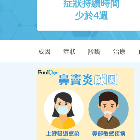
症狀持續時間
少於4週
成因
症狀
診斷
治療