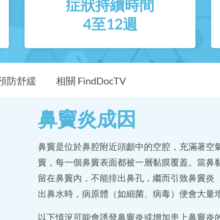
症狀持續時間
4至12週
預防舒緩
相關 FindDocTV
鼻竇炎成因
鼻竇是位於鼻腔附近頭顱中的空腔，充滿著空
竇，每一個鼻竇表面都被一層黏膜覆蓋。當鼻
留在鼻竇內，不能排出鼻孔，繼而引致鼻竇炎（英文
出鼻水時，病原體（如細菌、病毒）便會大量
以下情況可能會誘發鼻竇炎或增加患上鼻竇炎