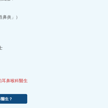
性鼻炎」）
士
的耳鼻喉科醫生
科醫生？