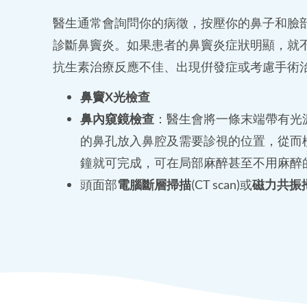
醫生通常會詢問你的病徵，按壓你的鼻子和臉
診斷鼻竇炎。如果患者的鼻竇炎症狀明顯，就
抗生素治療反應不佳、出現倂發症或考慮手術
鼻竇X光檢查
鼻內窺鏡檢查
：醫生會將一條末端帶有光
的鼻孔放入鼻腔及需要診視的位置，從而
鐘就可完成，可在局部麻醉甚至不用麻醉
頭面部
電腦斷層掃描
(CT scan)或
磁力共振