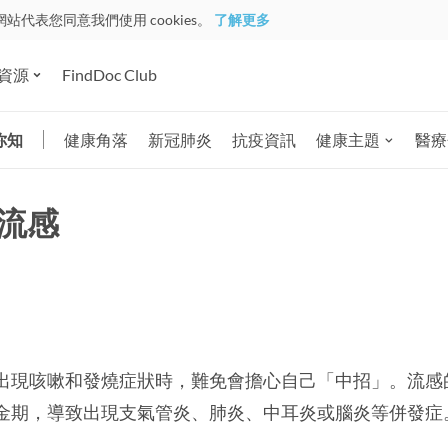
網站代表您同意我們使用 cookies。
了解更多
資源
FindDoc Club
你知
健康角落
新冠肺炎
抗疫資訊
健康主題
醫療
流感
出現咳嗽和發燒症狀時，難免會擔心自己「中招」。流感
金期，導致出現支氣管炎、肺炎、中耳炎或腦炎等併發症