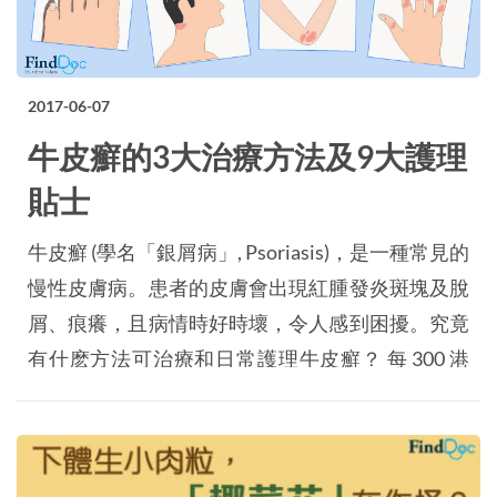
2017-06-07
牛皮癬的3大治療方法及9大護理
貼士
牛皮癬 (學名「銀屑病」, Psoriasis)，是一種常見的
慢性皮膚病。患者的皮膚會出現紅腫發炎斑塊及脫
屑、痕癢，且病情時好時壞，令人感到困擾。究竟
有什麽方法可治療和日常護理牛皮癬？ 每 300 港
人 就有 1 個 患牛皮癬 香港每年有 > 600 宗 牛皮癬
新症 約 5% 至 30% 患者同時有 牛皮癬關節炎 牛皮
癬成因及迷思 牛皮癬 ≠ 癬 在醫學上，「癬」指的