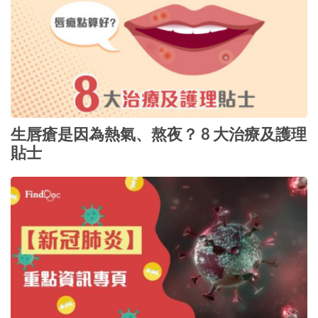
生唇瘡是因為熱氣、熬夜？ 8 大治療及護理
貼士