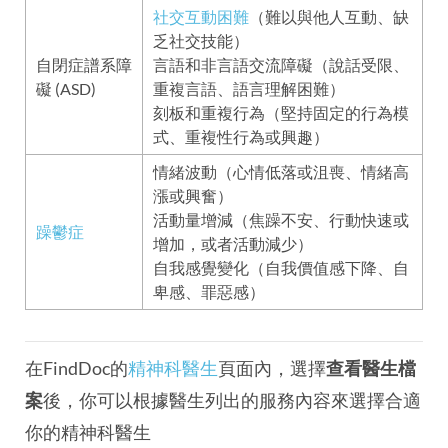
社交互動困難
（難以與他人互動、缺
乏社交技能）
自閉症譜系障
言語和非言語交流障礙（說話受限、
礙 (ASD)
重複言語、語言理解困難）
刻板和重複行為（堅持固定的行為模
式、重複性行為或興趣）
情緒波動（心情低落或沮喪、情緒高
漲或興奮）
活動量增減（焦躁不安、行動快速或
躁鬱症
增加，或者活動減少）
自我感覺變化（自我價值感下降、自
卑感、罪惡感）
在FindDoc的
精神科醫生
頁面內，選擇
查看醫生檔
案
後，你可以根據醫生列出的服務內容來選擇合適
你的精神科醫生