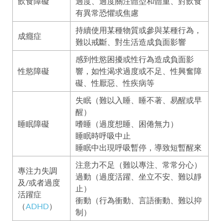
飲食障礙
過度、過度關注體型和體重、對飲食
有異常恐懼或焦慮
持續使用某種物質或參與某種行為，
成癮症
難以戒斷、對生活造成負面影響
感到性慾困擾或性行為造成負面影
性慾障礙
響，如性渴求過度或不足、性興奮障
礙、性厭惡、性疾病等
失眠（難以入睡、睡不著、易醒或早
醒）
睡眠障礙
嗜睡（過度想睡、困倦無力）
睡眠時呼吸中止
睡眠中出現呼吸暫停，導致短暫醒來
注意力不足（難以專注、常常分心）
專注力失調
過動（過度活躍、坐立不安、難以靜
及/或者過度
止）
活躍症
衝動（行為衝動、言語衝動、難以抑
（
ADHD
）
制）