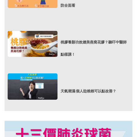
防全面看
桃膠養顏功效媲美燕窩花膠？聽吓中醫師
點樣講！
天氣潮濕 個人攰賴賴可以點改善？