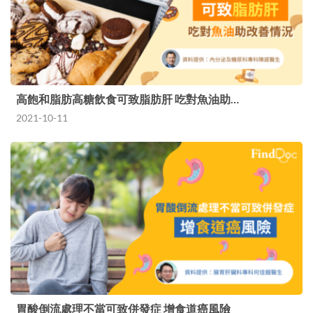
高飽和脂肪高糖飲食可致脂肪肝 吃對魚油助…
2021-10-11
胃酸倒流處理不當可致併發症 增食道癌風險