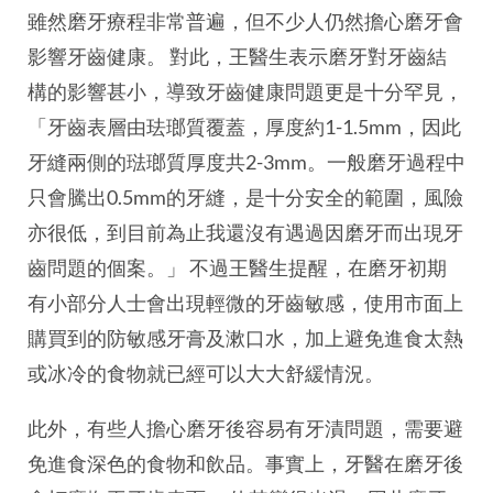
雖然磨牙療程非常普遍，但不少人仍然擔心磨牙會
影響牙齒健康。 對此，王醫生表示磨牙對牙齒結
構的影響甚小，導致牙齒健康問題更是十分罕見，
「牙齒表層由珐瑯質覆蓋，厚度約1-1.5mm，因此
牙縫兩側的琺瑯質厚度共2-3mm。一般磨牙過程中
只會騰出0.5mm的牙縫，是十分安全的範圍，風險
亦很低，到目前為止我還沒有遇過因磨牙而出現牙
齒問題的個案。」 不過王醫生提醒，在磨牙初期
有小部分人士會出現輕微的牙齒敏感，使用市面上
購買到的防敏感牙膏及漱口水，加上避免進食太熱
或冰冷的食物就已經可以大大舒緩情況。
此外，有些人擔心磨牙後容易有牙漬問題，需要避
免進食深色的食物和飲品。事實上，牙醫在磨牙後