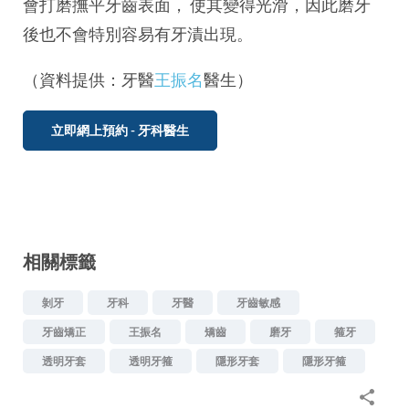
會打磨撫平牙齒表面， 使其變得光滑，因此磨牙
後也不會特別容易有牙漬出現。
（資料提供：牙醫
王振名
醫生）
立即網上預約 - 牙科醫生
相關標籤
剝牙
牙科
牙醫
牙齒敏感
牙齒矯正
王振名
矯齒
磨牙
箍牙
透明牙套
透明牙箍
隱形牙套
隱形牙箍