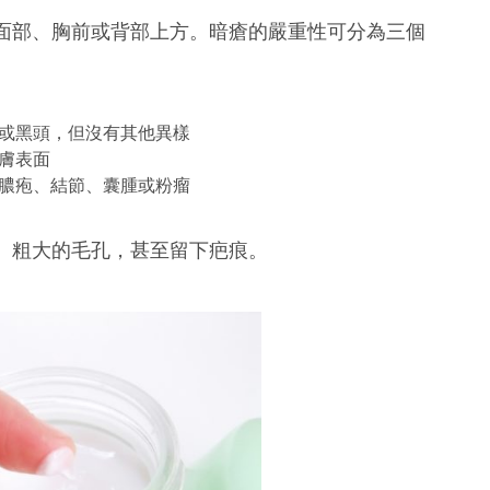
面部、胸前或背部上方。暗瘡的嚴重性可分為三個
或黑頭，但沒有其他異樣
膚表面
膿疱、結節、囊腫或粉瘤
、粗大的毛孔，甚至留下疤痕。