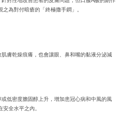
視之為對付暗瘡的「終極撒手鐧」。
致肌膚乾燥痕癢，也會讓眼、鼻和嘴的黏液分泌減
醇或低密度膽固醇上升，增加患冠心病和中風的風
在安全水平之內。