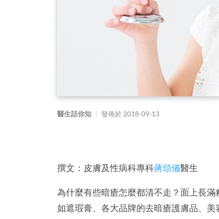
醫生話你知
|
發佈於
2018-09-13
撰文：皮膚及性病科專科
蔣頌儀
醫生
為什麼有些暗瘡怎麼都清不走？面上長滿
如遮瑕膏、各大品牌的去暗瘡護膚品、美