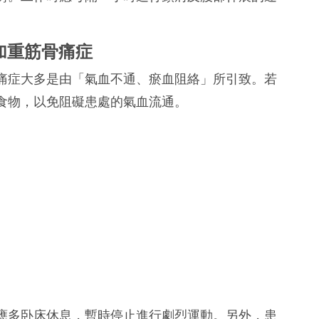
。
加重筋骨痛症
痛症大多是由「氣血不通、瘀血阻絡」所引致。若
食物，以免阻礙患處的氣血流通。
應多卧床休息，暫時停止進行劇烈運動。另外，患