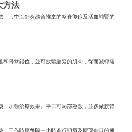
大方法
法，其中以針灸結合推拿的整脊復位及活血補腎的
椎和骨盆錯位，並可放鬆繃緊的肌肉，從而減輕痛
藥，加強治療效果。平日可局部熱敷，並多做腰背
勢。工作時應每隔一小時進行頸肩及腰部伸展的運