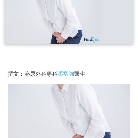
撰文：泌尿外科專科
張富強
醫生