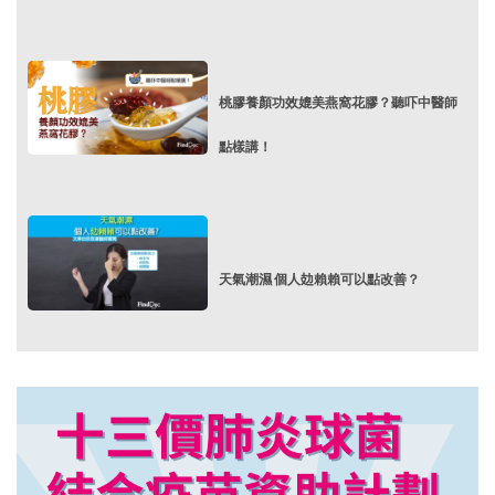
桃膠養顏功效媲美燕窩花膠？聽吓中醫師
點樣講！
天氣潮濕 個人攰賴賴可以點改善？