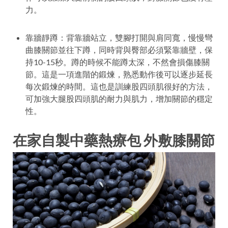
力。
靠牆靜蹲：
背靠牆站立，雙腳打開與肩同寬，慢慢彎
曲膝關節並往下蹲，同時背與臀部必須緊靠牆壁，保
持10-15秒。蹲的時候不能蹲太深，不然會損傷膝關
節。這是一項進階的鍛煉，熟悉動作後可以逐步延長
每次鍛煉的時間。這也是訓練股四頭肌很好的方法，
可加強大腿股四頭肌的耐力與肌力，增加關節的穩定
性。
在家自製中藥熱療包 外敷膝關節