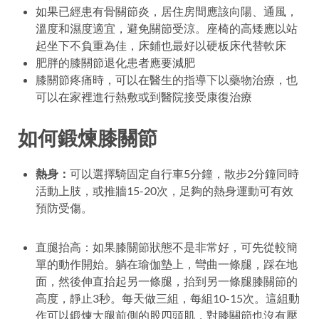
如果已經患有骨關節炎，居住房間應該向陽、通風，
溫度和濕度適宜，避免關節受涼。座椅的高矮應以站
起坐下不負重為佳，床鋪也最好以硬板床代替軟床
肥胖的膝關節退化患者應要減肥
膝關節疼痛時，可以在醫生的指導下以藥物治療，也
可以在家裡進行熱敷或到醫院接受康復治療
如何鍛煉膝關節
熱身：
可以選擇騎固定自行車5分鐘，散步2分鐘同時
活動上肢，或推牆15-20次，足夠的熱身運動可有效
預防受傷。
直腿抬高：
如果膝關節狀態不是非常好，可先從較簡
單的動作開始。躺在瑜伽墊上，彎曲一條腿，踩在地
面，然後伸直抬起另一條腿，抬到另一條腿膝關節的
高度，靜止3秒。每天做三組，每組10-15次。這組動
作可以鍛煉大腿前側的股四頭肌，對膝關節也沒有壓