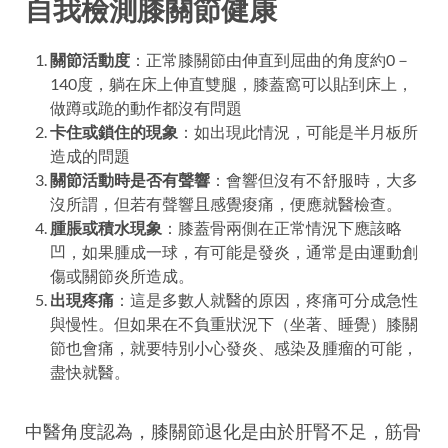
自我檢測膝關節健康
關節活動度
：正常膝關節由伸直到屈曲的角度約0－
140度，躺在床上伸直雙腿，膝蓋窩可以貼到床上，
做蹲或跪的動作都沒有問題
卡住或鎖住的現象
：如出現此情況，可能是半月板所
造成的問題
關節活動時是否有聲響
：會響但沒有不舒服時，大多
沒所謂，但若有聲響且感覺痠痛，便應就醫檢查。
腫脹或積水現象
：膝蓋骨兩側在正常情況下應該略
凹，如果腫成一球，有可能是發炎，通常是由運動創
傷或關節炎所造成。
出現疼痛
：這是多數人就醫的原因，疼痛可分成急性
與慢性。但如果在不負重狀況下（坐著、睡覺）膝關
節也會痛，就要特別小心發炎、感染及腫瘤的可能，
盡快就醫。
中醫角度認為，膝關節退化是由於肝腎不足，筋骨