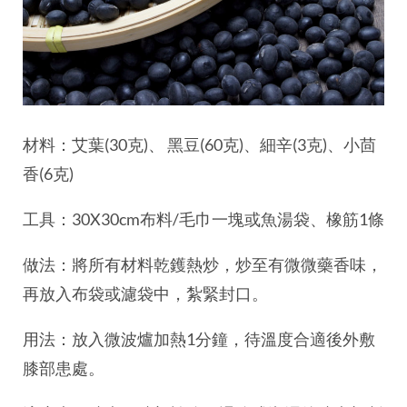
材料：艾葉(30克)、 黑豆(60克)、細辛(3克)、小茴
香(6克)
工具：30X30cm布料/毛巾一塊或魚湯袋、橡筋1條
做法：將所有材料乾鑊熱炒，炒至有微微藥香味，
再放入布袋或濾袋中，紮緊封口。
用法：放入微波爐加熱1分鐘，待溫度合適後外敷
膝部患處。