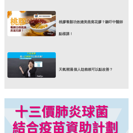
桃膠養顏功效媲美燕窩花膠？聽吓中醫師
點樣講！
天氣潮濕 個人攰賴賴可以點改善？