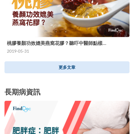
桃膠養顏功效媲美燕窩花膠？聽吓中醫師點樣…
2019-05-31
更多文章
長期病資訊