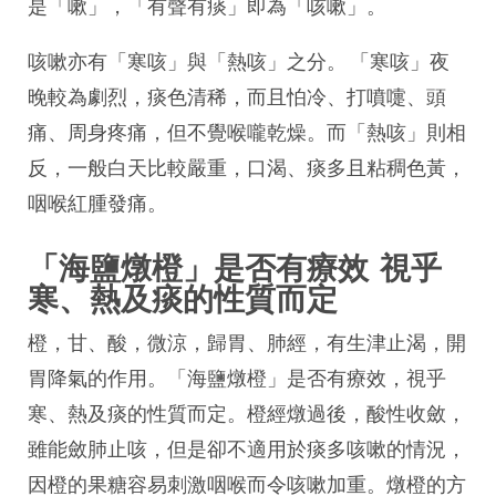
是「嗽」，「有聲有痰」即為「咳嗽」。
咳嗽亦有「寒咳」與「熱咳」之分。 「寒咳」夜
晚較為劇烈，痰色清稀，而且怕冷、打噴嚏、頭
痛、周身疼痛，但不覺喉嚨乾燥。而「熱咳」則相
反，一般白天比較嚴重，口渴、痰多且粘稠色黃，
咽喉紅腫發痛。
「海鹽燉橙」是否有療效 視乎
寒、熱及痰的性質而定
橙，甘、酸，微涼，歸胃、肺經，有生津止渴，開
胃降氣的作用。「海鹽燉橙」是否有療效，視乎
寒、熱及痰的性質而定。橙經燉過後，酸性收斂，
雖能斂肺止咳，但是卻不適用於痰多咳嗽的情況，
因橙的果糖容易刺激咽喉而令咳嗽加重。燉橙的方