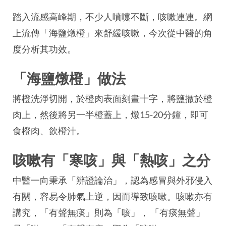
踏入流感高峰期，不少人噴嚏不斷，咳嗽連連。網
上流傳「海鹽燉橙」來舒緩咳嗽，今次從中醫的角
度分析其功效。
「海鹽燉橙」做法
將橙洗淨切開，於橙肉表面刻畫十字，將鹽撒於橙
肉上，然後將另一半橙蓋上，燉15-20分鐘，即可
食橙肉、飲橙汁。
咳嗽有「寒咳」與「熱咳」之分
中醫一向秉承「辨證論治」，認為感冒與外邪侵入
有關，容易令肺氣上逆，因而導致咳嗽。咳嗽亦有
講究，「有聲無痰」則為「咳」， 「有痰無聲」