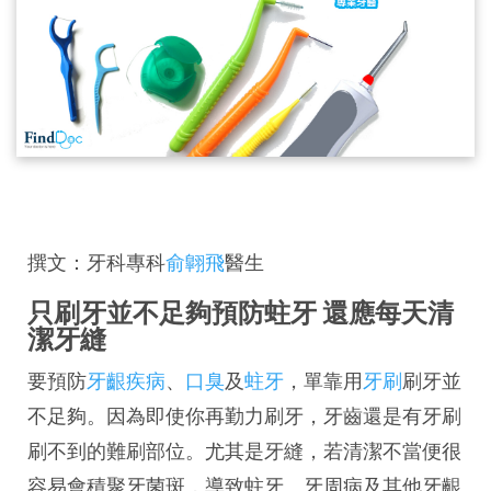
撰文：牙科專科
俞翺飛
醫生
只刷牙並不足夠預防蛀牙 還應每天清
潔牙縫
要預防
牙齦疾病
、
口臭
及
蛀牙
，單靠用
牙刷
刷牙並
不足夠。因為即使你再勤力刷牙，牙齒還是有牙刷
刷不到的難刷部位。尤其是牙縫，若清潔不當便很
容易會積聚牙菌斑，導致蛀牙、牙周病及其他牙齦