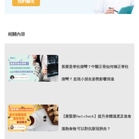
預約醫生
相關內容
甚麼是脊柱側彎？中醫正骨如何矯正脊柱
側彎？ 忽視小朋友姿勢影響深遠
【最緊要fact-check】提升身體溫度及進食
溫熱食物 可以對抗新冠肺炎？