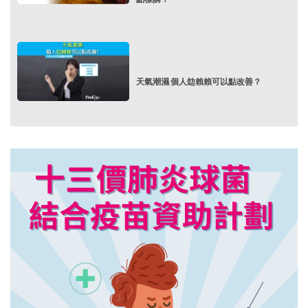
天氣潮濕 個人攰賴賴可以點改善？