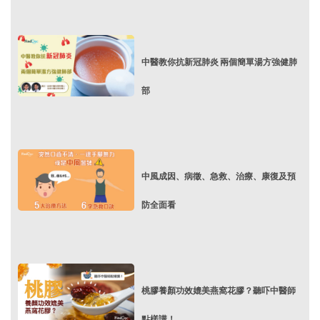
中醫教你抗新冠肺炎 兩個簡單湯方強健肺
部
中風成因、病徵、急救、治療、康復及預
防全面看
桃膠養顏功效媲美燕窩花膠？聽吓中醫師
點樣講！