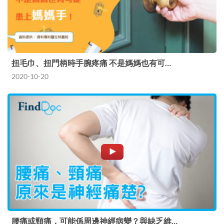
扭毛巾、扭門柄時手腕疼痛 不是媽媽也有可…
2020-10-20
腰痛或頸痛，可能係周邊神經病變？與缺乏維…