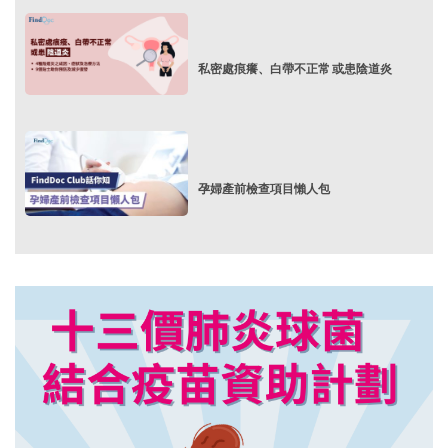
私密處痕癢、白帶不正常 或患陰道炎
孕婦產前檢查項目懶人包