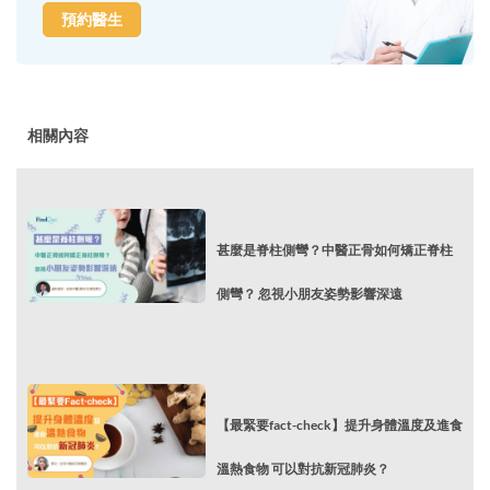
預約醫生
相關內容
甚麼是脊柱側彎？中醫正骨如何矯正脊柱
側彎？ 忽視小朋友姿勢影響深遠
【最緊要fact-check】提升身體溫度及進食
溫熱食物 可以對抗新冠肺炎？