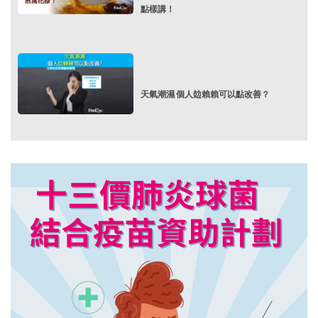
點樣講！
天氣潮濕 個人攰賴賴可以點改善？