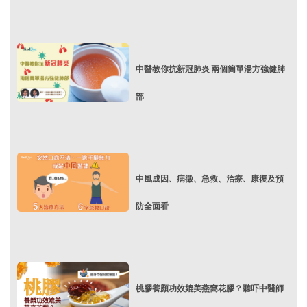
中醫教你抗新冠肺炎 兩個簡單湯方強健肺
部
中風成因、病徵、急救、治療、康復及預
防全面看
桃膠養顏功效媲美燕窩花膠？聽吓中醫師