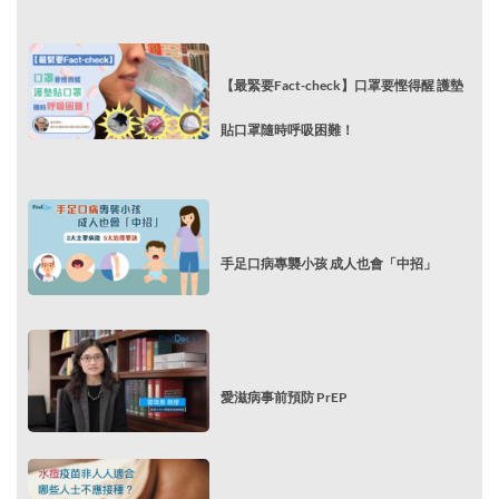
【最緊要Fact-check】口罩要慳得醒 護墊
貼口罩隨時呼吸困難！
手足口病專襲小孩 成人也會「中招」
愛滋病事前預防 PrEP