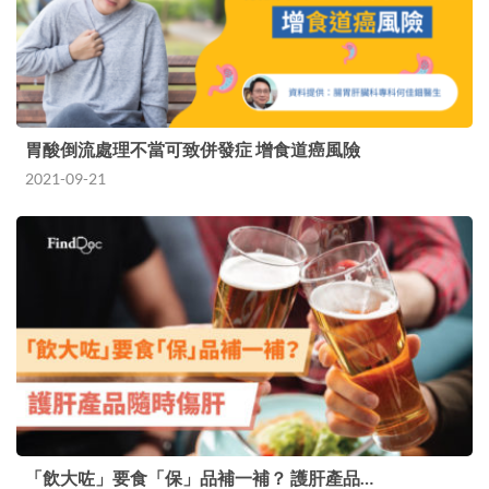
胃酸倒流處理不當可致併發症 增食道癌風險
2021-09-21
「飲大咗」要食「保」品補一補？ 護肝產品…