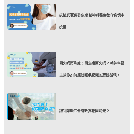
疫情反覆觸發焦慮 精神科醫生教你疫境中
抗壓
因失眠而焦慮；因焦慮而失眠？ 精神科醫
生教你如何擺脫睡眠恐懼的惡性循環！
認知障礙症會引致妄想同幻覺？