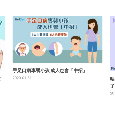
手足口病專襲小孩 成人也會「中招」
2020-01-31
療
唔
了
20