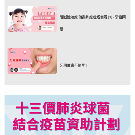
阻斷性治療 個案和療程逐個看 (1) - 牙齒問
題
牙周健康不簡單！