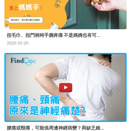
扭毛巾、扭門柄時手腕疼痛 不是媽媽也有可…
2020-10-20
腰痛或頸痛，可能係周邊神經病變？與缺乏維…