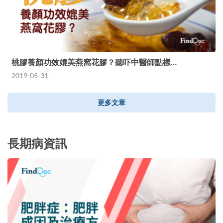
桃膠養顏功效媲美燕窩花膠？聽吓中醫師點樣…
2019-05-31
更多文章
長期病資訊