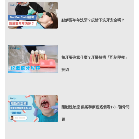
點解要年年洗牙？疫情下洗牙安全嗎？
植牙要注意什麼？牙醫解構「即剝即種」
技術
阻斷性治療 個案和療程逐個看 (2) - 顎骨問
題