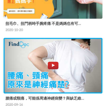
扭毛巾、扭門柄時手腕疼痛 不是媽媽也有可…
2020-10-20
腰痛或頸痛，可能係周邊神經病變？與缺乏維…
2020-09-16