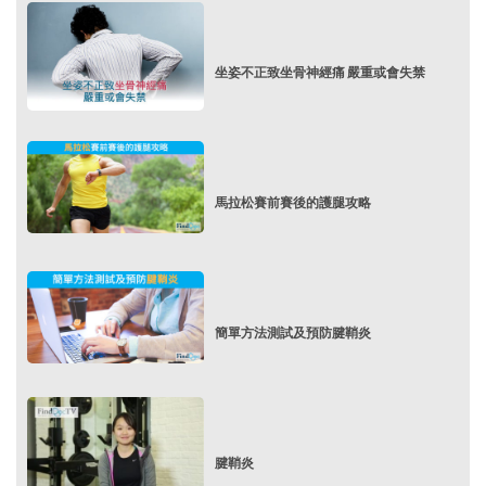
坐姿不正致坐骨神經痛 嚴重或會失禁
馬拉松賽前賽後的護腿攻略
簡單方法測試及預防腱鞘炎
腱鞘炎