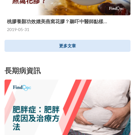
桃膠養顏功效媲美燕窩花膠？聽吓中醫師點樣…
2019-05-31
更多文章
長期病資訊