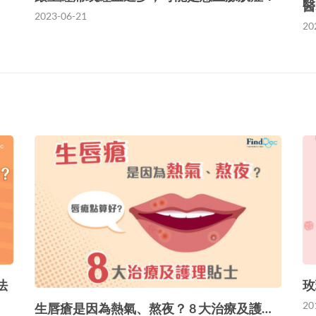
醫
2023-06-21
20
法
玫
20
生唇瘡是因為熱氣、熬夜？ 8 大治療及護…