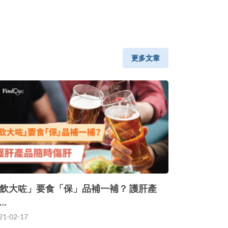
更多文章
飲大咗」要食「保」品補一補？ 護肝產
…
21-02-17