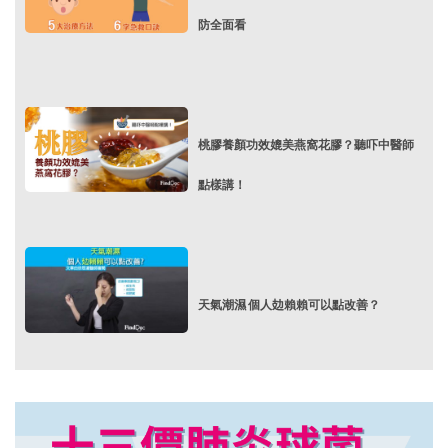
防全面看
桃膠養顏功效媲美燕窩花膠？聽吓中醫師
點樣講！
天氣潮濕 個人攰賴賴可以點改善？