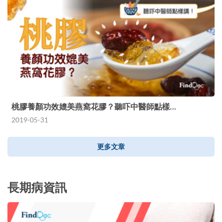
桃膠養顏功效媲美燕窩花膠？聽吓中醫師點樣…
2019-05-31
更多文章
長期病資訊