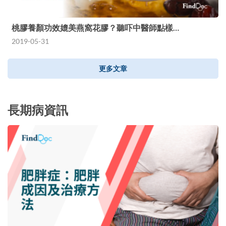
桃膠養顏功效媲美燕窩花膠？聽吓中醫師點樣…
2019-05-31
更多文章
長期病資訊