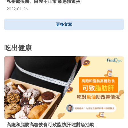
私密處痕癢、白帶不正常 或患陰道炎
2022-01-26
更多文章
吃出健康
高飽和脂肪高糖飲食可致脂肪肝 吃對魚油助…