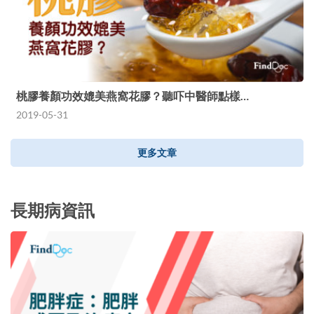
桃膠養顏功效媲美燕窩花膠？聽吓中醫師點樣…
2019-05-31
更多文章
長期病資訊