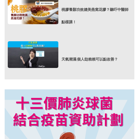
桃膠養顏功效媲美燕窩花膠？聽吓中醫師
點樣講！
天氣潮濕 個人攰賴賴可以點改善？