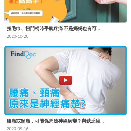
扭毛巾、扭門柄時手腕疼痛 不是媽媽也有可…
2020-10-20
腰痛或頸痛，可能係周邊神經病變？與缺乏維…
2020-09-16