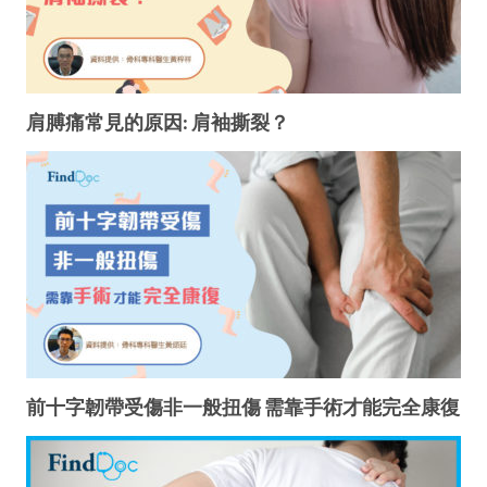
肩膊痛常見的原因: 肩袖撕裂？
前十字韌帶受傷非一般扭傷 需靠手術才能完全康復