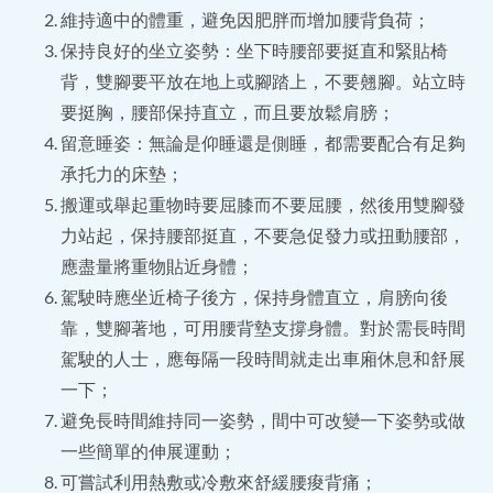
維持適中的體重，避免因肥胖而增加腰背負荷；
保持良好的坐立姿勢：坐下時腰部要挺直和緊貼椅
背，雙腳要平放在地上或腳踏上，不要翹腳。站立時
要挺胸，腰部保持直立，而且要放鬆肩膀；
留意睡姿：無論是仰睡還是側睡，都需要配合有足夠
承托力的床墊；
搬運或舉起重物時要屈膝而不要屈腰，然後用雙腳發
力站起，保持腰部挺直，不要急促發力或扭動腰部，
應盡量將重物貼近身體；
駕駛時應坐近椅子後方，保持身體直立，肩膀向後
靠，雙腳著地，可用腰背墊支撐身體。對於需長時間
駕駛的人士，應每隔一段時間就走出車廂休息和舒展
一下；
避免長時間維持同一姿勢，間中可改變一下姿勢或做
一些簡單的伸展運動；
可嘗試利用熱敷或冷敷來舒緩腰痠背痛；