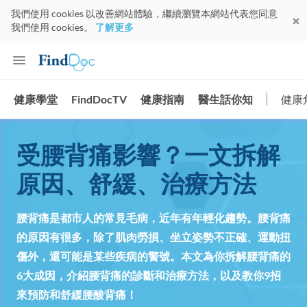
我們使用 cookies 以改善網站體驗，繼續瀏覽本網站代表您同意
我們使用 cookies。
了解更多
健康學堂
FindDocTV
健康指南
醫生話你知
健康
受腰背痛影響？一文拆解
原因、舒緩、治療方法
腰背痛是都市人的常見毛病，近年有年輕化趨勢。腰背痛
的原因有很多，除了肌肉勞損、坐立姿勢不正確、運動扭
傷外，還可能是某些疾病的警號。本文為你拆解腰背痛的
6大成因，介紹腰背痛的診斷和治療方法，以及教你9招
來預防和舒緩腰酸背痛！