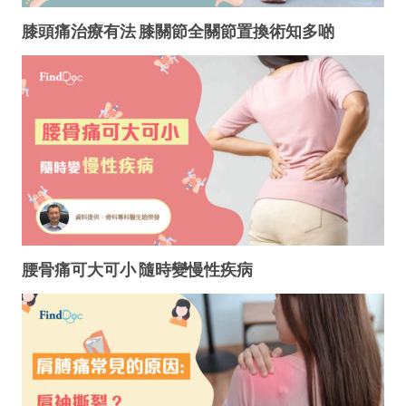
膝頭痛治療有法 膝關節全關節置換術知多啲
腰骨痛可大可小 隨時變慢性疾病