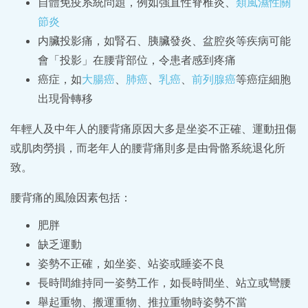
自體免疫系統問題，例如強直性脊椎炎、
類風濕性關
節炎
内臟投影痛，如腎石、胰臟發炎、盆腔炎等疾病可能
會「投影」在腰背部位，令患者感到疼痛
癌症，如
大腸癌
、
肺癌
、
乳癌
、
前列腺癌
等癌症細胞
出現骨轉移
年輕人及中年人的腰背痛原因大多是坐姿不正確、運動扭傷
或肌肉勞損，而老年人的腰背痛則多是由骨骼系統退化所
致。
腰背痛的風險因素包括：
肥胖
缺乏運動
姿勢不正確，如坐姿、站姿或睡姿不良
長時間維持同一姿勢工作，如長時間坐、站立或彎腰
舉起重物、搬運重物、推拉重物時姿勢不當