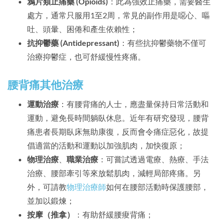
鴉片類止痛藥 (Opioids)
：此為強效止痛藥，需要醫生
處方，通常只服用1至2周，常見的副作用是噁心、嘔
吐、頭暈、困倦和產生依賴性；
抗抑鬱藥 (Antidepressant)
：有些抗抑鬱藥物不僅可
治療抑鬱症，也可舒緩慢性疼痛。
腰背痛其他治療
運動治療
：有腰背痛的人士，應盡量保持日常活動和
運動，避免長時間躺臥休息。近年有研究發現，腰背
痛患者長期臥床無助康復，反而會令痛症惡化，故提
倡適當的活動和運動以加強肌肉，加快復原；
物理治療
、
職業治療
：可嘗試透過電療、熱療、手法
治療、腰部牽引等來放鬆肌肉，減輕局部疼痛。另
外，可請教
物理治療師
如何在腰部活動時保護腰部，
並加以鍛煉；
按摩（推拿）
：有助舒緩腰痠背痛；