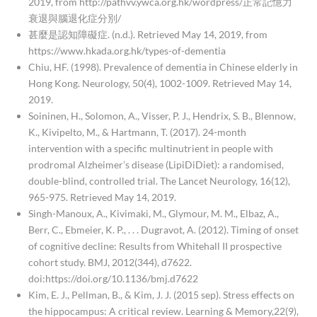
2019, from http://pathvv.ywca.org.hk/wordpress/正常記憶力
衰退與腦退化症分別/
甚麼是認知障礙症. (n.d.). Retrieved May 14, 2019, from
https://www.hkada.org.hk/types-of-dementia
Chiu, HF. (1998). Prevalence of dementia in Chinese elderly in
Hong Kong. Neurology, 50(4), 1002-1009. Retrieved May 14,
2019.
Soininen, H., Solomon, A., Visser, P. J., Hendrix, S. B., Blennow,
K., Kivipelto, M., & Hartmann, T. (2017). 24-month
intervention with a specific multinutrient in people with
prodromal Alzheimer’s disease (LipiDiDiet): a randomised,
double-blind, controlled trial. The Lancet Neurology, 16(12),
965-975. Retrieved May 14, 2019.
Singh-Manoux, A., Kivimaki, M., Glymour, M. M., Elbaz, A.,
Berr, C., Ebmeier, K. P., . . . Dugravot, A. (2012). Timing of onset
of cognitive decline: Results from Whitehall II prospective
cohort study. BMJ, 2012(344), d7622.
doi:https://doi.org/10.1136/bmj.d7622
Kim, E. J., Pellman, B., & Kim, J. J. (2015 sep). Stress effects on
the hippocampus: A critical review. Learning & Memory,22(9),