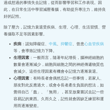
過或想過的事情失去記憶，從而影響學習和工作表現。因
此，在日常生活中學習減壓養腦，有助提升專注力，維持良
好的記性。
除了壓力，記憶力衰退受疾病、生理、心理、生活習慣、營
養攝取不足等因素影響。
疾病
：認知障礙症、
中風
、
抑鬱症
、曾患
心血管疾病
等，會導致記憶力下降。
生理因素
：一般而言，隨著年紀增長，腦神經細胞的
數量會逐漸減少，細胞與細胞之間的神經傳遞物質也
會減少。這些生理因素有機會令記憶力逐漸衰退。
心理因素
：有時長者會偶然忘記一些事情，若家人、
朋友對此反應過大，或會令長者產生負面的想法，如
覺得自己「蠢」、「無用」，甚至放棄嘗試去記一些
容易記的東西。久而久之，記性就會因缺乏練習和運
用而逐漸變差。