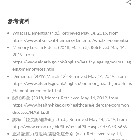
參考資料
What Is Dementia? (n.d.). Retrieved May 14, 2019, from
https://www.alz.org/alzheimers-dementia/what-is-dementia
Memory Loss in Elders. (2018, March 5). Retrieved May 14,
2019, from
https://www.elderly.gov.hk/english/healthy_ageing/normal_ag
eing/memoryloss.html
Dementia. (2019, March 12). Retrieved May 14, 2019, from
https://www.elderly.gov.hk/english/common_health_problems
/dementia/dementia.html
醒腦錦囊. (2018, March). Retrieved May 14, 2019, from
https://www.healthyhkec.org/healthcare/eldercare/common-
diseases/HABit.pdf
認識「輕度認知障礙」. (n.d.). Retrieved May 14, 2019, from
http://www.cmsn.org.hk/Site/portal/Site.aspx?id=A73-5659
正常記憶力衰退與腦退化症分別. (n.d.). Retrieved May 14,