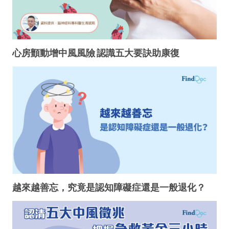
心房顫動增中風風險 認識五大要訣助康復
越來越善忘，究竟是認知障礙症還是一般退化？