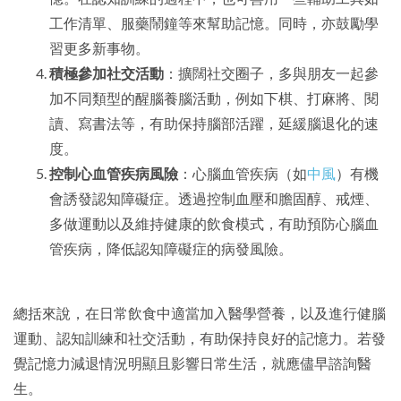
工作清單、服藥鬧鐘等來幫助記憶。同時，亦鼓勵學
習更多新事物。
積極參加社交活動
：擴闊社交圈子，多與朋友一起參
加不同類型的醒腦養腦活動，例如下棋、打麻將、閱
讀、寫書法等，有助保持腦部活躍，延緩腦退化的速
度。
控制心血管疾病風險
：心腦血管疾病（如
中風
）有機
會誘發認知障礙症。透過控制血壓和膽固醇、戒煙、
多做運動以及維持健康的飲食模式，有助預防心腦血
管疾病，降低認知障礙症的病發風險。
總括來說，在日常飲食中適當加入醫學營養，以及進行健腦
運動、認知訓練和社交活動，有助保持良好的記憶力。若發
覺記憶力減退情況明顯且影響日常生活，就應儘早諮詢醫
生。