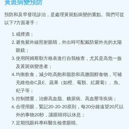
黃斑病變預防
預防和及早發現診治，是處理黃斑點病變的重點。我們可從
以下7方面著手：
戒煙酒；
避免紫外線照射眼睛，外出時可配戴防紫外光的太陽
眼鏡；
使用阿姆斯勒方格表進行自我檢查，尤其是高危一族
及黃斑病變患者；
均衡飲食，減少吃高飽和脂肪和高膽固醇食物，可補
充維他命C及E、蔬果（如橙、莓類、紅蘿蔔）、魚、
杞子等；
控制體重，治療高血脂、糖尿病、高血壓等疾病；
合理用眼，緊記20-20-20原則，每20分鐘遠望20尺以
外的事物20秒，讓眼睛得以休息；
定期找眼科專科醫生檢查眼睛。