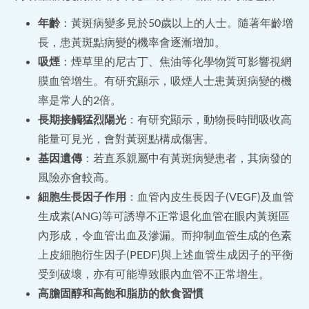
年齡
：黃斑病變多見於50歲以上的人士。隨著年齡增
長，患黃斑點病變的機率會逐漸增加。
吸煙
：煙草里的尼古丁、焦油等化學物質可影響視網
膜血管增生。有研究顯示，吸煙人士患黃斑病變的機
率是常人的2倍。
長期接觸猛烈陽光
：有研究顯示，動物長時間吸收高
能量可見光，會對黃斑點構成傷害。
基因遺傳
：若直系親屬中有黃斑病變患者，其病發的
風險亦會較高。
細胞生長因子作用
：血管內皮生長因子(VEGF)及血管
生成素(ANG)等可誘導不正常退化血管在眼内黃斑區
內形成，令血管出血及滲漏。而抑制血管生成的色素
上皮細胞衍生因子(PEDF)與上述血管生成因子的平衡
受到破壞，亦有可能導致眼內血管不正常增生。
高膽固醇和高飽和脂肪的飲食習慣