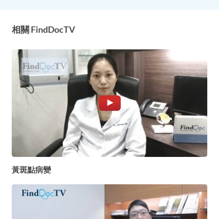
相關 FindDocTV
黃斑點病變