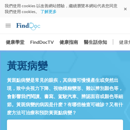
我們使用 cookies 以改善網站體驗，繼續瀏覽本網站代表您同意
我們使用 cookies。
了解更多
健康學堂
FindDocTV
健康指南
醫生話你知
健康
黃斑病變
黃斑點病變是常見的眼疾，其病徵可慢慢產生或突然出
現，致中央視力下降、視物模糊變形、難以辨別顏色等，
會影響我們閱讀、書寫、駕駛汽車、辨認面容或顏色等細
節。黃斑病變的病因是什麽？有哪些檢查可確診？又有什
麽方法可治療和預防黃斑點病變？