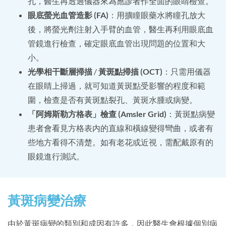
孔，醫生再透過儀器來為應診者作全面的眼睛檢查。
眼底螢光血管造影 (FA)
：用擴瞳眼藥水將瞳孔放大
後，將螢光劑注射入手臂的血管，醫生再利用眼底血
管鏡進行檢查，確定眼底血管出現問題的位置和大
小。
光學相干斷層掃描
/
黃斑點掃描 (OCT)
：只需用儀器
在眼睛上掃過，就可知道黃斑點受影響的程度和範
圍，檢查是否有黃斑點裂孔、黃斑水腫或病變。
「阿姆斯勒方格表」檢查 (Amsler Grid)
：黃斑點病變
患者會看見方格表内的直線和橫線變得彎曲，或者有
些地方看得不清楚。如有老花或近視，需配戴原有的
眼鏡進行測試。
黃斑病變治療
由於黃斑病變的類別和成因有許多，因此醫生會根據個別病