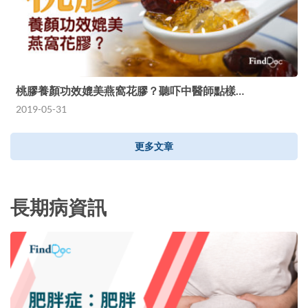
桃膠養顏功效媲美燕窩花膠？聽吓中醫師點樣…
2019-05-31
更多文章
長期病資訊