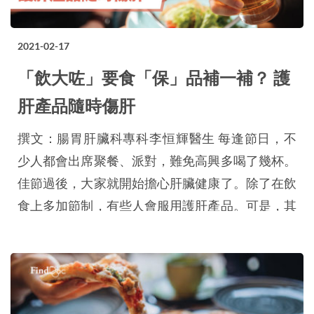
2021-02-17
「飲大咗」要食「保」品補一補？ 護
肝產品隨時傷肝
撰文：腸胃肝臟科專科李恒輝醫生 每逢節日，不
少人都會出席聚餐、派對，難免高興多喝了幾杯。
佳節過後，大家就開始擔心肝臟健康了。除了在飲
食上多加節制，有些人會服用護肝產品。可是，其
實肝臟保健品未必全部都有效，有些更會反過來對
肝臟造成傷害。 肝臟是我們身體一個重要的器
官。它以分泌、解毒和代謝功能為主，幫我們儲存
能量，在需要時釋放出來，同時有排毒淨化的功