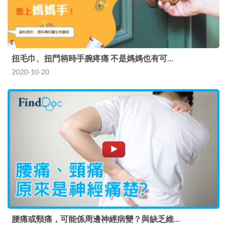
扭毛巾、扭門柄時手腕疼痛 不是媽媽也有可…
2020-10-20
腰痛或頸痛，可能係周邊神經病變？與缺乏維…