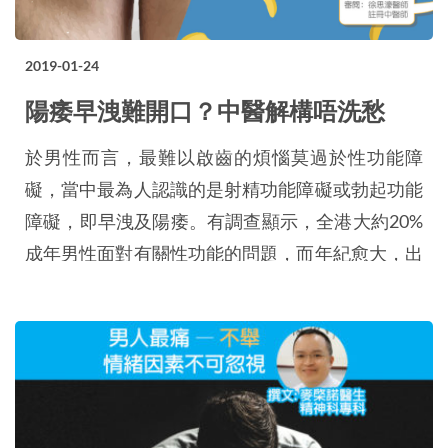
2019-01-24
陽痿早洩難開口？中醫解構唔洗愁
於男性而言，最難以啟齒的煩惱莫過於性功能障
礙，當中最為人認識的是射精功能障礙或勃起功能
障礙，即早洩及陽痿。有調查顯示，全港大約20%
成年男性面對有關性功能的問題，而年紀愈大，出
現問題的比例愈高。 很多男性因為尷尬而諱疾忌
醫，而自行到社區藥房購買各樣中西成藥服食，例
如西藥的威而鋼，中藥的鹿尾巴、虎鞭等。基於每
個人的體質相異，在沒有專業醫生處方下胡亂服食
藥物，更可能會出現反效果或副作用，例如過量服
食壯…