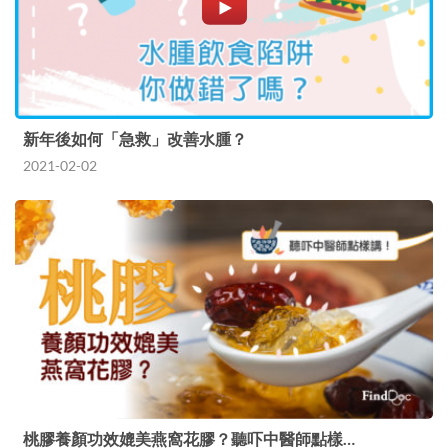
新年後如何「急救」改善水腫？
2021-02-02
桃膠養顏功效媲美燕窩花膠？聽吓中醫師點樣…