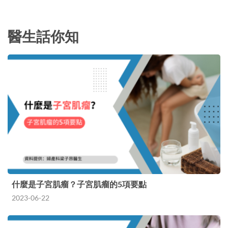
感並非哮喘，很容易對此掉以輕心，甚至自行停
藥。…
醫生話你知
什麼是子宮肌瘤？子宮肌瘤的5項要點
2023-06-22