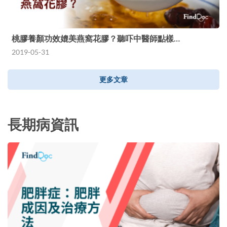
桃膠養顏功效媲美燕窩花膠？聽吓中醫師點樣…
2019-05-31
更多文章
長期病資訊