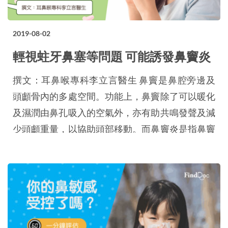
2019-08-02
輕視蛀牙鼻塞等問題 可能誘發鼻竇炎
撰文：耳鼻喉專科李立言醫生 鼻竇是鼻腔旁邊及
頭顱骨內的多處空間。功能上，鼻竇除了可以暖化
及濕潤由鼻孔吸入的空氣外，亦有助共鳴發聲及減
少頭顱重量，以協助頭部移動。而鼻竇炎是指鼻竇
黏膜有發炎的現象，主要分為急性和慢性鼻竇炎兩
大類。 急性鼻竇炎 急性鼻竇炎多由感冒引起。當
上呼吸道受到感染時，鼻膜會出現腫脹，有可能會
阻塞鼻竇出口，影響鼻竇暢通，導致鼻竇內的分泌
物無法正常排出，再加上病菌入侵，引致鼻竇炎。
另…