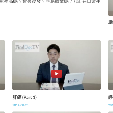
治愈率高嗎？會否復發？容易擴散嗎？ (四) 在日常生
資訊)
腸
肝癌 (Part 1)
靜
2014-08-25
20