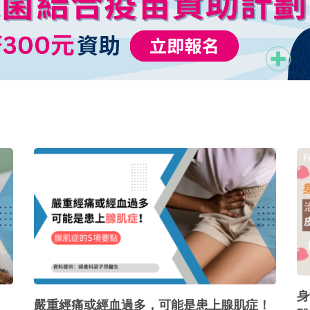
身
嚴重經痛或經血過多，可能是患上腺肌症！