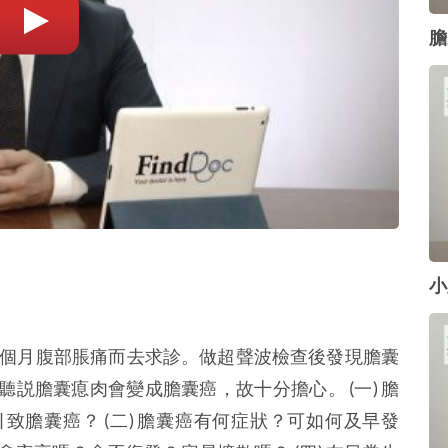
膽
小
上個月腹部脹痛而去求診。做超聲波檢查後發現膽囊
説膽囊瘜肉會變成膽囊癌，故十分擔心。 (一) 膽
膽囊癌？ (二) 膽囊癌有何症狀？可如何及早發