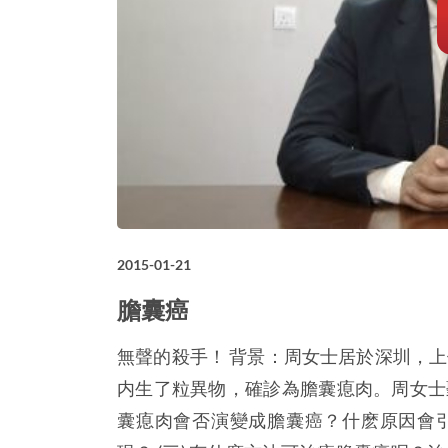
2015-01-21
膽囊癌
無聲的殺手！ 背景：周女士居於深圳，
内生了粒異物，確診為膽囊瘜肉。周女士聽
囊瘜肉會否演變成膽囊癌？什麽原因會引致