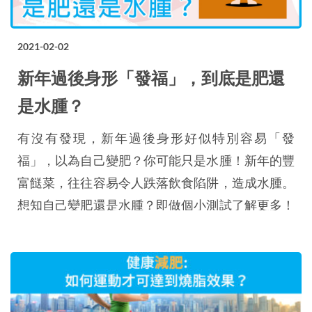
2021-02-02
新年過後身形「發福」，到底是肥還
是水腫？
有沒有發現，新年過後身形好似特別容易「發
福」，以為自己變肥？你可能只是水腫！新年的豐
富餸菜，往往容易令人跌落飲食陷阱，造成水腫。
想知自己變肥還是水腫？即做個小測試了解更多！
為甚麼人會有水腫？ 人體皮下、血管外的空間是
存放組織液的空間，當組織液不斷積聚，會造成浮
腫，這種情況便是水腫。一般是病患才會出現如靜
脈阻塞或淋巴水腫等嚴重水腫，普通人身上出現的