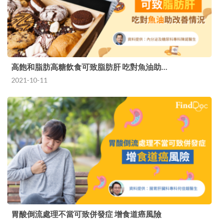
高飽和脂肪高糖飲食可致脂肪肝 吃對魚油助…
2021-10-11
胃酸倒流處理不當可致併發症 增食道癌風險