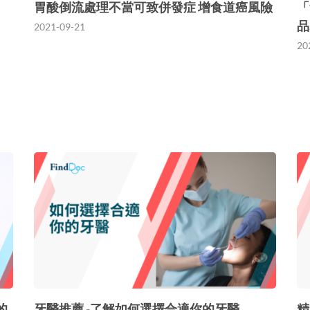
胃酸倒流處理不當可致併發症 增食道癌風險
「
品
2021-09-21
20
的
牙醫推薦 -了解如何選擇合適你的牙醫
精