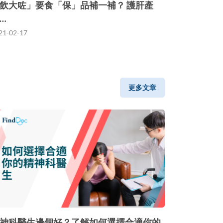
飲大咗」要食「保」品補一補？ 護肝產
…
21-02-17
更多文章
神科醫生邊個好？了解如何選擇合適你的