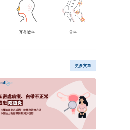
耳鼻喉科
骨科
更多文章