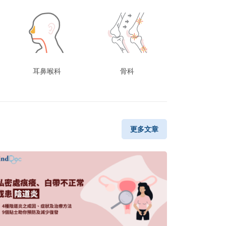
耳鼻喉科
骨科
更多文章