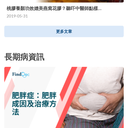
桃膠養顏功效媲美燕窩花膠？聽吓中醫師點樣…
2019-05-31
更多文章
長期病資訊