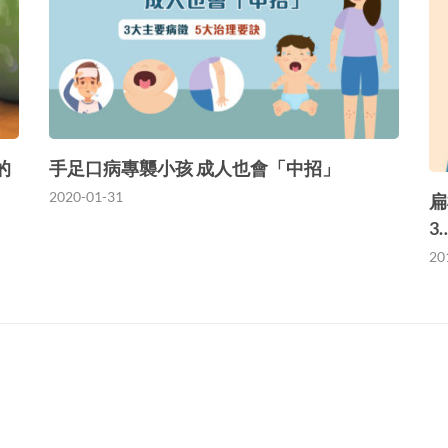
的
手足口病專襲小孩 成人也會「中招」
2020-01-31
扁
3
20