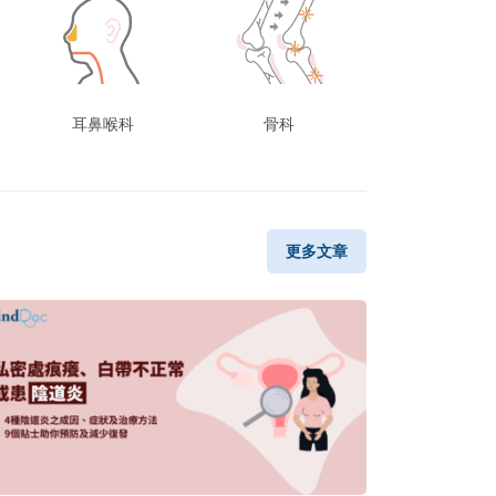
耳鼻喉科
骨科
更多文章