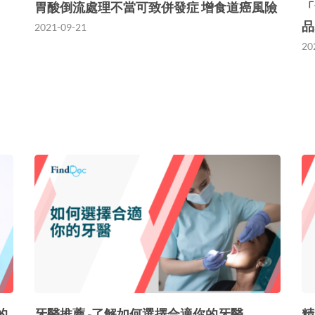
胃酸倒流處理不當可致併發症 增食道癌風險
「
品
2021-09-21
20
的
牙醫推薦 -了解如何選擇合適你的牙醫
精