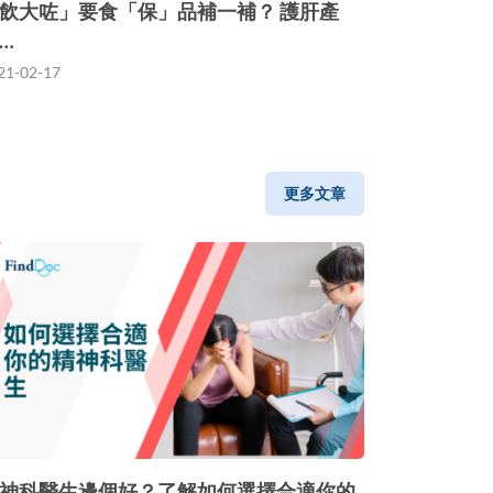
飲大咗」要食「保」品補一補？ 護肝產
…
21-02-17
更多文章
神科醫生邊個好？了解如何選擇合適你的