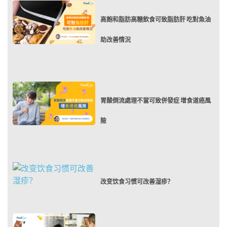
高飽和脂肪高糖飲食可致脂肪肝 吃對魚油
助改善情況
胃酸倒流處理不當可致併發症 增食道癌風
險
改变饮食习惯可改善湿疹？