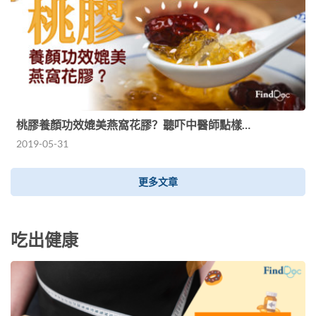
桃膠養顏功效媲美燕窩花膠？聽吓中醫師點樣…
2019-05-31
更多文章
吃出健康