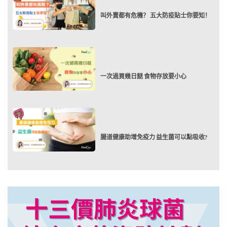
叫外賣都有危機？ 五大防疫貼士你要知！
一次過買幾日餸 食物存放要小心
腸道健康助增免疫力 益生菌可以點吸收?