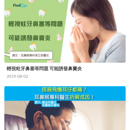
輕視蛀牙鼻塞等問題 可能誘發鼻竇炎
2019-08-02