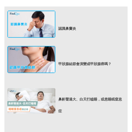
認識鼻竇炎
甲狀腺結節會演變成甲狀腺癌嗎？
鼻鼾聲過大、白天打瞌睡，或患睡眠窒息
症