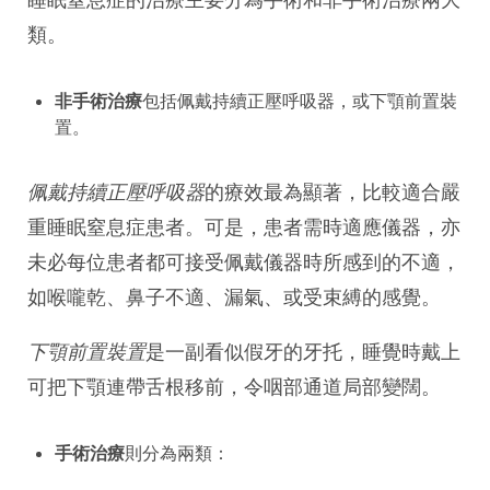
類。
非手術治療
包括佩戴持續正壓呼吸器，或下顎前置裝
置。
佩戴持續正壓呼吸器
的療效最為顯著，比較適合嚴
重睡眠窒息症患者。可是，患者需時適應儀器，亦
未必每位患者都可接受佩戴儀器時所感到的不適，
如喉嚨乾、鼻子不適、漏氣、或受束縛的感覺。
下顎前置裝置
是一副看似假牙的牙托，睡覺時戴上
可把下顎連帶舌根移前，令咽部通道局部變闊。
手術治療
則分為兩類：