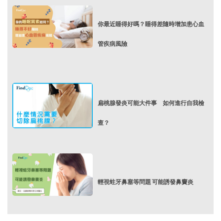
你最近睡得好嗎？睡得差隨時增加患心血
管疾病風險
扁桃腺發炎可能大件事 如何進行自我檢
查？
輕視蛀牙鼻塞等問題 可能誘發鼻竇炎