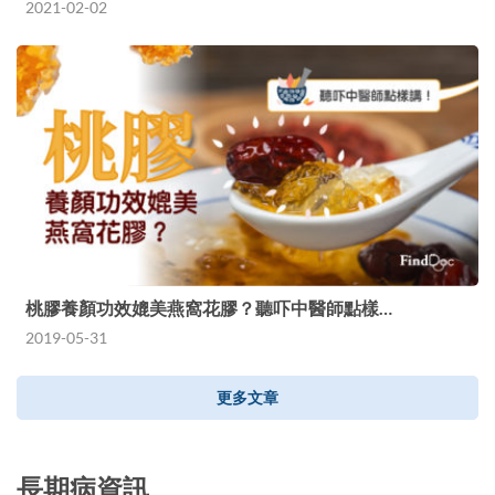
2021-02-02
桃膠養顏功效媲美燕窩花膠？聽吓中醫師點樣…
2019-05-31
更多文章
長期病資訊