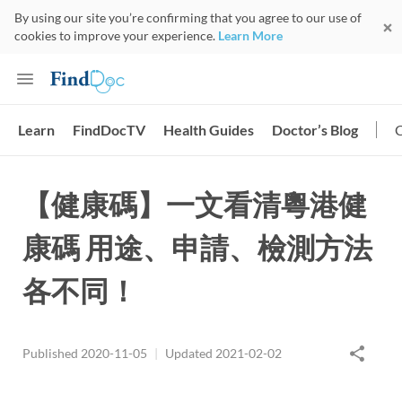
By using our site you’re confirming that you agree to our use of
cookies to improve your experience.
Learn More
Learn
FindDocTV
Health Guides
Doctor’s Blog
【健康碼】一文看清粵港健
康碼 用途、申請、檢測方法
各不同！
Published
2020-11-05
|
Updated
2021-02-02